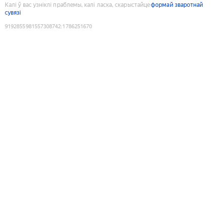
Калі ў вас узніклі праблемы, калі ласка, скарыстайце
формай зваротнай
сувязі
9192855981557308742
:
1786251670