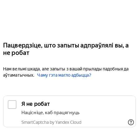
Пацвердзіце, што запыты адпраўлялі вы, а
не робат
Нам вельмі шкада, але запыты з вашай прылады падобныя да
аўтаматычных.
Чаму гэта магло адбыцца?
Я не робат
Націсніце, каб працягнуць
SmartCaptcha by Yandex Cloud