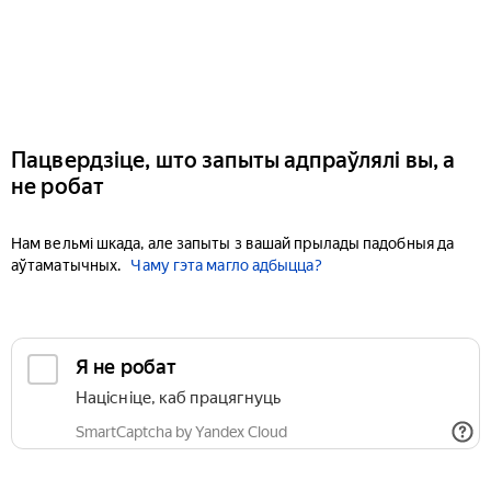
Пацвердзіце, што запыты адпраўлялі вы, а
не робат
Нам вельмі шкада, але запыты з вашай прылады падобныя да
аўтаматычных.
Чаму гэта магло адбыцца?
Я не робат
Націсніце, каб працягнуць
SmartCaptcha by Yandex Cloud