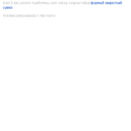
Калі ў вас узніклі праблемы, калі ласка, скарыстайце
формай зваротнай
сувязі
9183906339024466582
:
1786118310