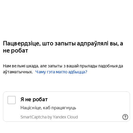
Пацвердзіце, што запыты адпраўлялі вы, а
не робат
Нам вельмі шкада, але запыты з вашай прылады падобныя да
аўтаматычных.
Чаму гэта магло адбыцца?
Я не робат
Націсніце, каб працягнуць
SmartCaptcha by Yandex Cloud