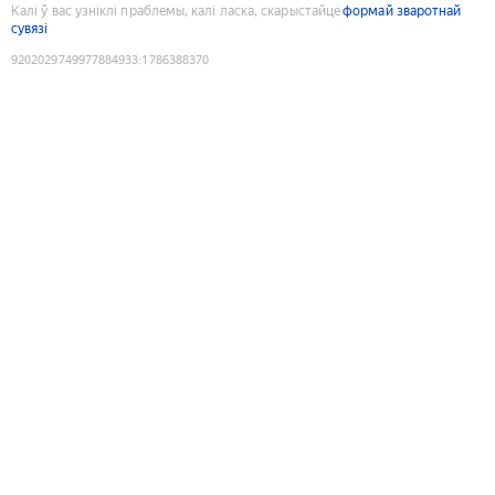
Калі ў вас узніклі праблемы, калі ласка, скарыстайце
формай зваротнай
сувязі
9202029749977884933
:
1786388370