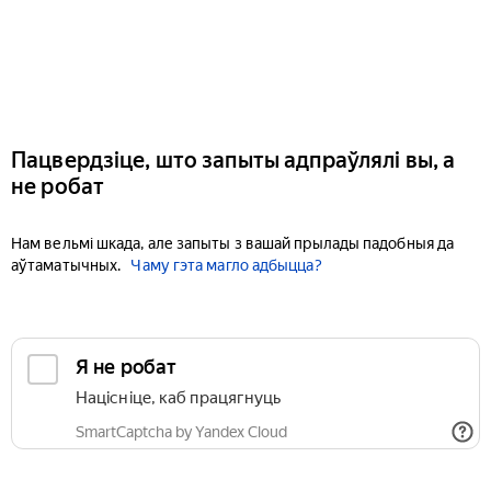
Пацвердзіце, што запыты адпраўлялі вы, а
не робат
Нам вельмі шкада, але запыты з вашай прылады падобныя да
аўтаматычных.
Чаму гэта магло адбыцца?
Я не робат
Націсніце, каб працягнуць
SmartCaptcha by Yandex Cloud