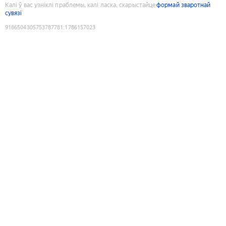
Калі ў вас узніклі праблемы, калі ласка, скарыстайце
формай зваротнай
сувязі
9186504305753787781
:
1786157023