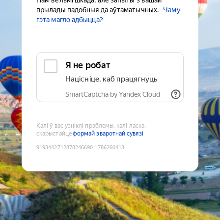
Нам вельмі шкада, але запыты з вашай
прылады падобныя да аўтаматычных.
Чаму
гэта магло адбыцца?
Я не робат
Націсніце, каб працягнуць
SmartCaptcha by Yandex Cloud
Калі ў вас узніклі праблемы, калі ласка,
скарыстайце
формай зваротнай сувязі
9193442712878246690
:
1786260413