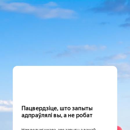
Пацвердзіце, што запыты
адпраўлялі вы, а не робат