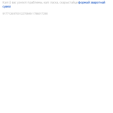
Калі ў вас узніклі праблемы, калі ласка, скарыстайце
формай зваротнай
сувязі
9177126970312270849
:
1786017290