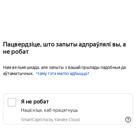
Пацвердзіце, што запыты адпраўлялі вы, а
не робат
Нам вельмі шкада, але запыты з вашай прылады падобныя да
аўтаматычных.
Чаму гэта магло адбыцца?
Я не робат
Націсніце, каб працягнуць
SmartCaptcha by Yandex Cloud