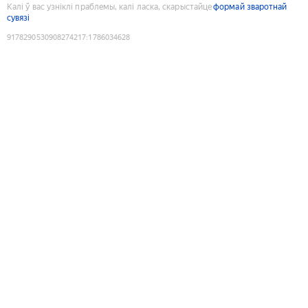
Калі ў вас узніклі праблемы, калі ласка, скарыстайце
формай зваротнай
сувязі
9178290530908274217
:
1786034628