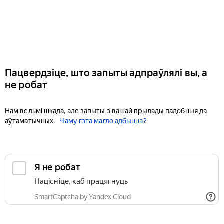
Пацвердзіце, што запыты адпраўлялі вы, а
не робат
Нам вельмі шкада, але запыты з вашай прылады падобныя да
аўтаматычных.
Чаму гэта магло адбыцца?
Я не робат
Націсніце, каб працягнуць
SmartCaptcha by Yandex Cloud