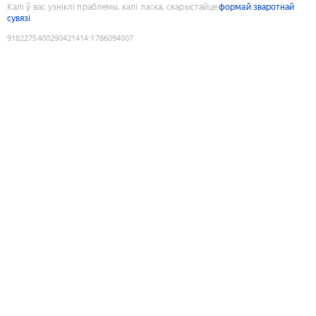
Калі ў вас узніклі праблемы, калі ласка, скарыстайце
формай зваротнай
сувязі
9182275400290421414
:
1786094007