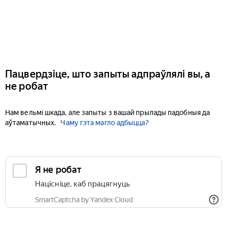
Пацвердзіце, што запыты адпраўлялі вы, а
не робат
Нам вельмі шкада, але запыты з вашай прылады падобныя да
аўтаматычных.
Чаму гэта магло адбыцца?
Я не робат
Націсніце, каб працягнуць
SmartCaptcha by Yandex Cloud