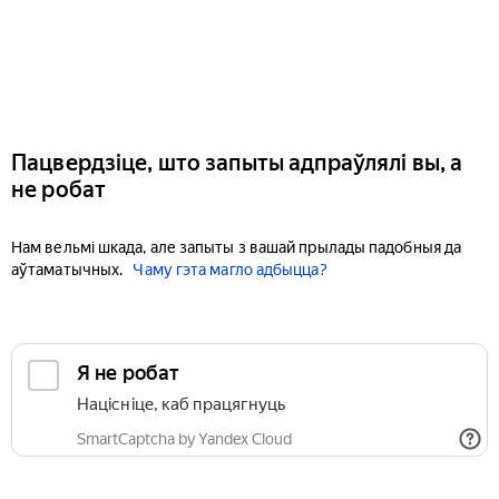
Пацвердзіце, што запыты адпраўлялі вы, а
не робат
Нам вельмі шкада, але запыты з вашай прылады падобныя да
аўтаматычных.
Чаму гэта магло адбыцца?
Я не робат
Націсніце, каб працягнуць
SmartCaptcha by Yandex Cloud