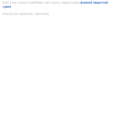
Калі ў вас узніклі праблемы, калі ласка, скарыстайце
формай зваротнай
сувязі
9182781231138263376
:
1786101545