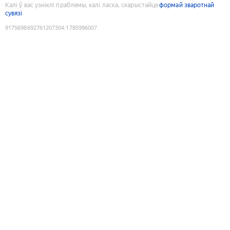
Калі ў вас узніклі праблемы, калі ласка, скарыстайце
формай зваротнай
сувязі
9175698692761207304
:
1785996007