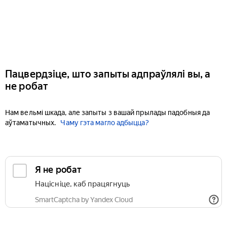
Пацвердзіце, што запыты адпраўлялі вы, а
не робат
Нам вельмі шкада, але запыты з вашай прылады падобныя да
аўтаматычных.
Чаму гэта магло адбыцца?
Я не робат
Націсніце, каб працягнуць
SmartCaptcha by Yandex Cloud