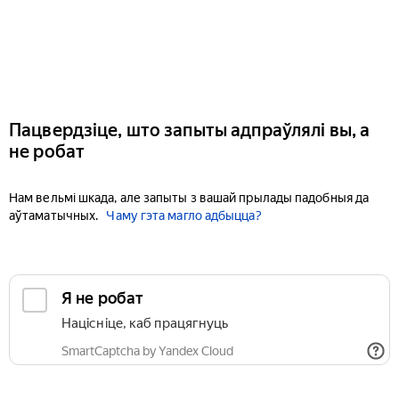
Пацвердзіце, што запыты адпраўлялі вы, а
не робат
Нам вельмі шкада, але запыты з вашай прылады падобныя да
аўтаматычных.
Чаму гэта магло адбыцца?
Я не робат
Націсніце, каб працягнуць
SmartCaptcha by Yandex Cloud