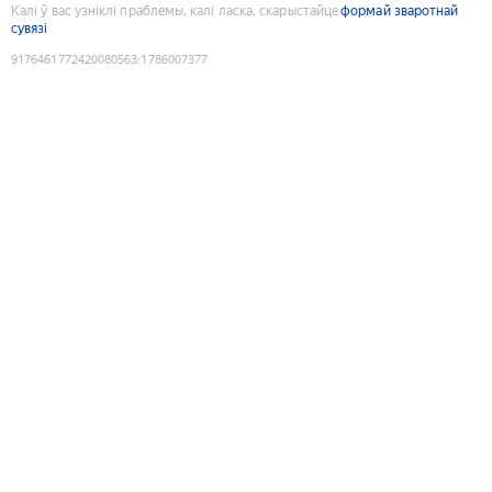
Калі ў вас узніклі праблемы, калі ласка, скарыстайце
формай зваротнай
сувязі
9176461772420080563
:
1786007377