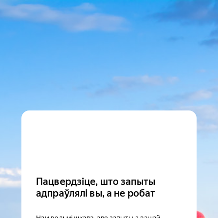
Пацвердзіце, што запыты
адпраўлялі вы, а не робат