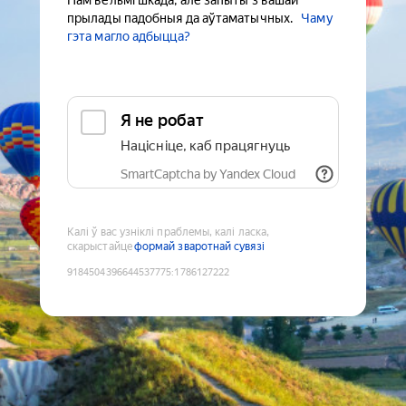
Нам вельмі шкада, але запыты з вашай
прылады падобныя да аўтаматычных.
Чаму
гэта магло адбыцца?
Я не робат
Націсніце, каб працягнуць
SmartCaptcha by Yandex Cloud
Калі ў вас узніклі праблемы, калі ласка,
скарыстайце
формай зваротнай сувязі
9184504396644537775
:
1786127222