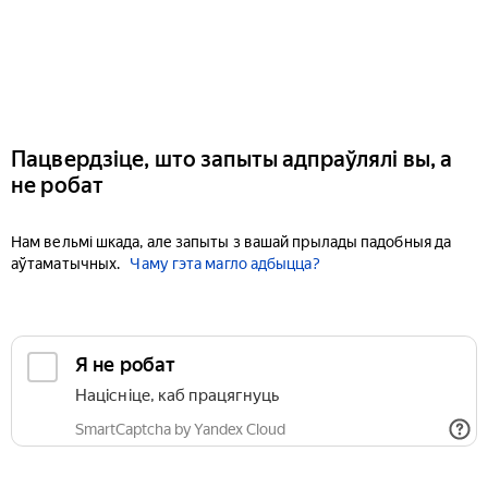
Пацвердзіце, што запыты адпраўлялі вы, а
не робат
Нам вельмі шкада, але запыты з вашай прылады падобныя да
аўтаматычных.
Чаму гэта магло адбыцца?
Я не робат
Націсніце, каб працягнуць
SmartCaptcha by Yandex Cloud