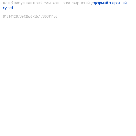
Калі ў вас узніклі праблемы, калі ласка, скарыстайце
формай зваротнай
сувязі
9181412973942556735
:
1786081156