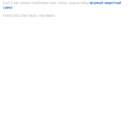
Калі ў вас узніклі праблемы, калі ласка, скарыстайце
формай зваротнай
сувязі
9189310832738178626
:
1786198843