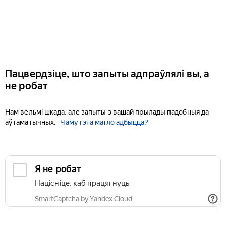
Пацвердзіце, што запыты адпраўлялі вы, а
не робат
Нам вельмі шкада, але запыты з вашай прылады падобныя да
аўтаматычных.
Чаму гэта магло адбыцца?
Я не робат
Націсніце, каб працягнуць
SmartCaptcha by Yandex Cloud