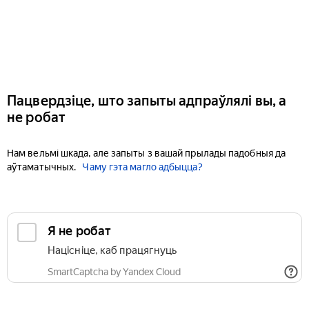
Пацвердзіце, што запыты адпраўлялі вы, а
не робат
Нам вельмі шкада, але запыты з вашай прылады падобныя да
аўтаматычных.
Чаму гэта магло адбыцца?
Я не робат
Націсніце, каб працягнуць
SmartCaptcha by Yandex Cloud