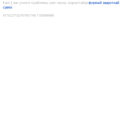
Калі ў вас узніклі праблемы, калі ласка, скарыстайце
формай зваротнай
сувязі
9175227532767851746
:
1785988986