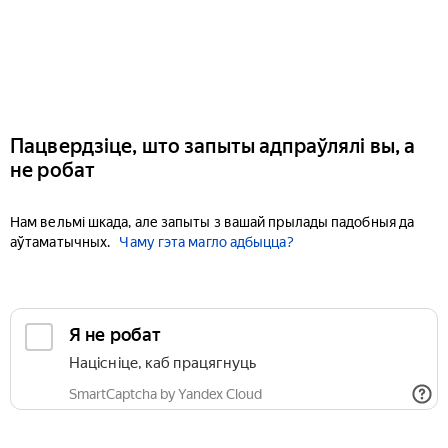
Пацвердзіце, што запыты адпраўлялі вы, а
не робат
Нам вельмі шкада, але запыты з вашай прылады падобныя да
аўтаматычных.
Чаму гэта магло адбыцца?
Я не робат
Націсніце, каб працягнуць
SmartCaptcha by Yandex Cloud