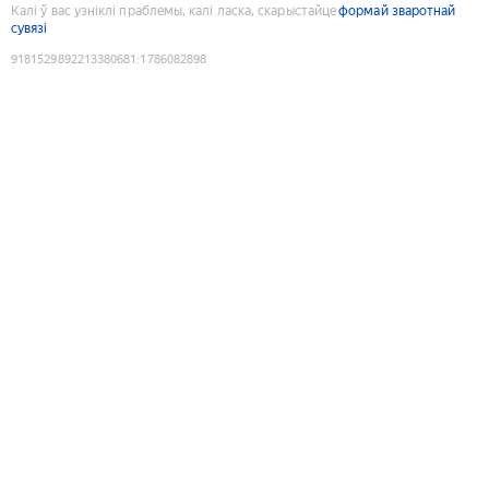
Калі ў вас узніклі праблемы, калі ласка, скарыстайце
формай зваротнай
сувязі
9181529892213380681
:
1786082898