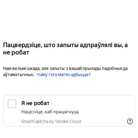
Пацвердзіце, што запыты адпраўлялі вы, а
не робат
Нам вельмі шкада, але запыты з вашай прылады падобныя да
аўтаматычных.
Чаму гэта магло адбыцца?
Я не робат
Націсніце, каб працягнуць
SmartCaptcha by Yandex Cloud