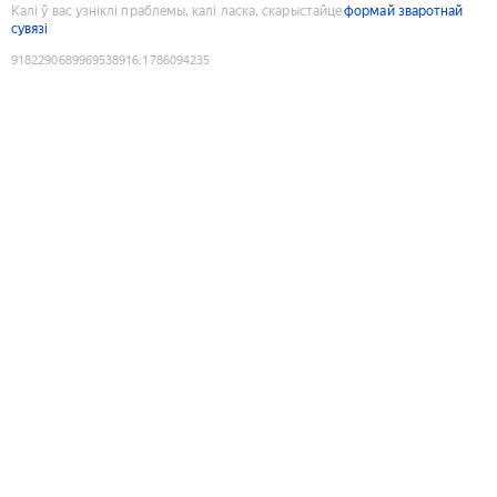
Калі ў вас узніклі праблемы, калі ласка, скарыстайце
формай зваротнай
сувязі
9182290689969538916
:
1786094235