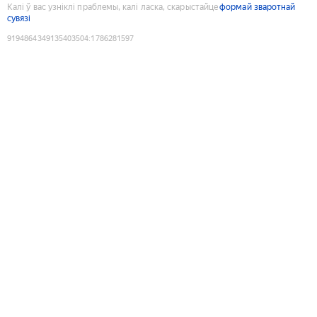
Калі ў вас узніклі праблемы, калі ласка, скарыстайце
формай зваротнай
сувязі
9194864349135403504
:
1786281597