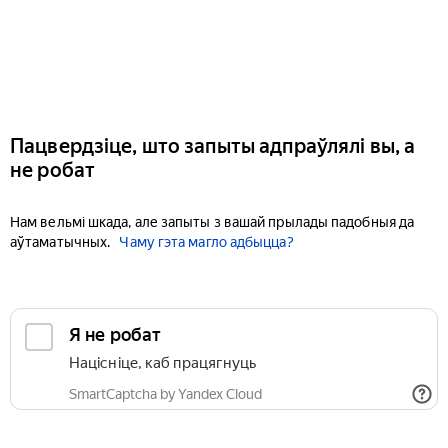
Пацвердзіце, што запыты адпраўлялі вы, а
не робат
Нам вельмі шкада, але запыты з вашай прылады падобныя да
аўтаматычных.
Чаму гэта магло адбыцца?
Я не робат
Націсніце, каб працягнуць
SmartCaptcha by Yandex Cloud