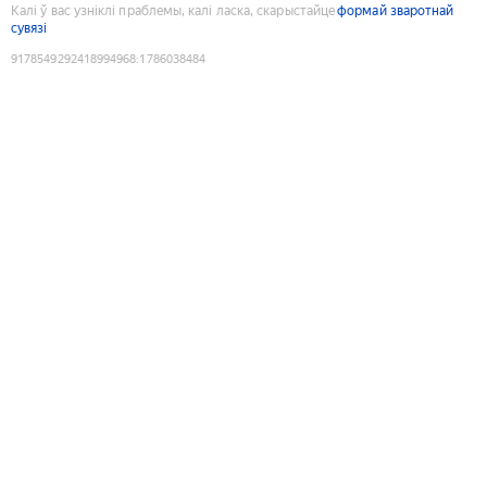
Калі ў вас узніклі праблемы, калі ласка, скарыстайце
формай зваротнай
сувязі
9178549292418994968
:
1786038484