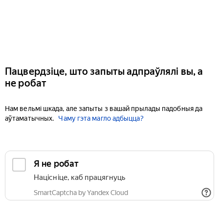
Пацвердзіце, што запыты адпраўлялі вы, а
не робат
Нам вельмі шкада, але запыты з вашай прылады падобныя да
аўтаматычных.
Чаму гэта магло адбыцца?
Я не робат
Націсніце, каб працягнуць
SmartCaptcha by Yandex Cloud