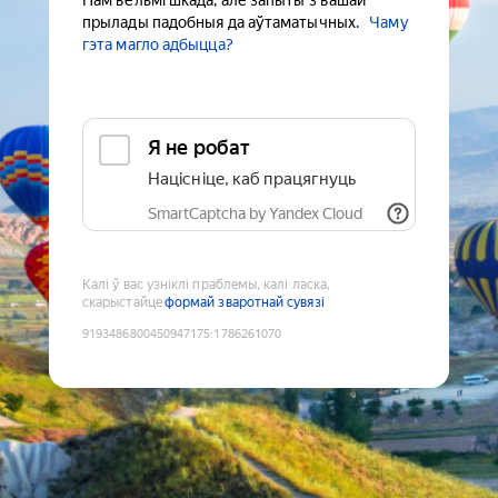
Нам вельмі шкада, але запыты з вашай
прылады падобныя да аўтаматычных.
Чаму
гэта магло адбыцца?
Я не робат
Націсніце, каб працягнуць
SmartCaptcha by Yandex Cloud
Калі ў вас узніклі праблемы, калі ласка,
скарыстайце
формай зваротнай сувязі
9193486800450947175
:
1786261070