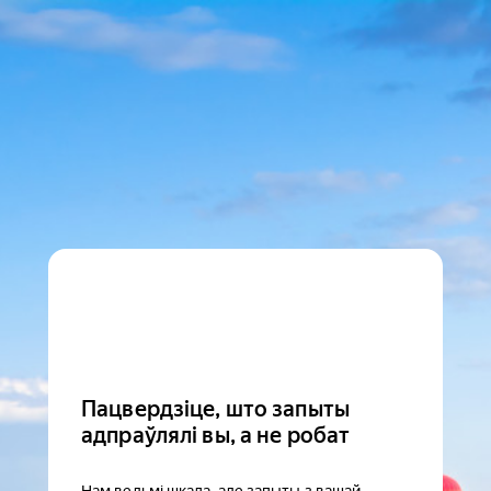
Пацвердзіце, што запыты
адпраўлялі вы, а не робат