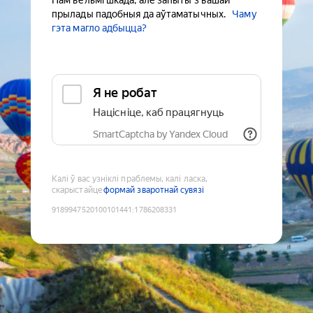
Нам вельмі шкада, але запыты з вашай
прылады падобныя да аўтаматычных.
Чаму
гэта магло адбыцца?
Я не робат
Націсніце, каб працягнуць
SmartCaptcha by Yandex Cloud
Калі ў вас узніклі праблемы, калі ласка,
скарыстайце
формай зваротнай сувязі
9189947520100101441
:
1786208331