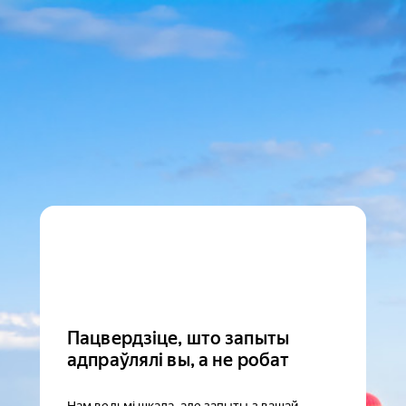
Пацвердзіце, што запыты
адпраўлялі вы, а не робат