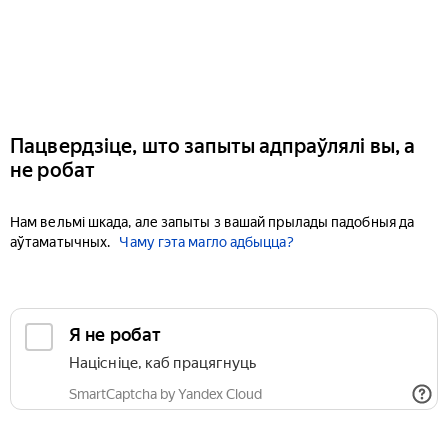
Пацвердзіце, што запыты адпраўлялі вы, а
не робат
Нам вельмі шкада, але запыты з вашай прылады падобныя да
аўтаматычных.
Чаму гэта магло адбыцца?
Я не робат
Націсніце, каб працягнуць
SmartCaptcha by Yandex Cloud