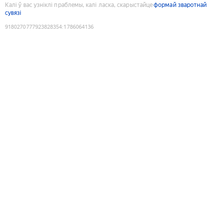
Калі ў вас узніклі праблемы, калі ласка, скарыстайце
формай зваротнай
сувязі
9180270777923828354
:
1786064136