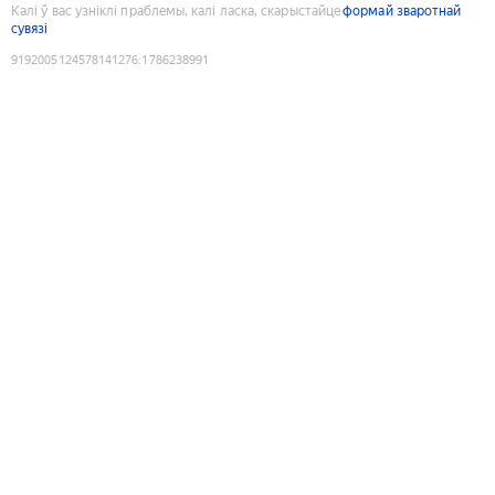
Калі ў вас узніклі праблемы, калі ласка, скарыстайце
формай зваротнай
сувязі
9192005124578141276
:
1786238991