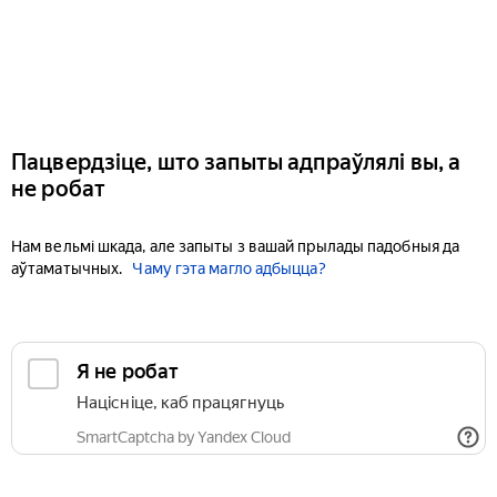
Пацвердзіце, што запыты адпраўлялі вы, а
не робат
Нам вельмі шкада, але запыты з вашай прылады падобныя да
аўтаматычных.
Чаму гэта магло адбыцца?
Я не робат
Націсніце, каб працягнуць
SmartCaptcha by Yandex Cloud