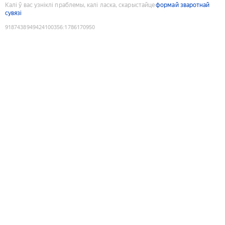
Калі ў вас узніклі праблемы, калі ласка, скарыстайце
формай зваротнай
сувязі
9187438949424100356
:
1786170950