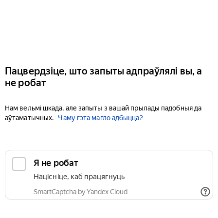
Пацвердзіце, што запыты адпраўлялі вы, а
не робат
Нам вельмі шкада, але запыты з вашай прылады падобныя да
аўтаматычных.
Чаму гэта магло адбыцца?
Я не робат
Націсніце, каб працягнуць
SmartCaptcha by Yandex Cloud