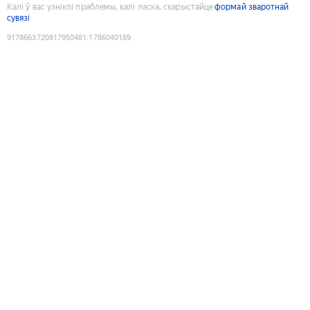
Калі ў вас узніклі праблемы, калі ласка, скарыстайце
формай зваротнай
сувязі
9178663720817950481
:
1786040189