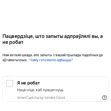
Пацвердзіце, што запыты адпраўлялі вы, а
не робат
Нам вельмі шкада, але запыты з вашай прылады падобныя да
аўтаматычных.
Чаму гэта магло адбыцца?
Я не робат
Націсніце, каб працягнуць
SmartCaptcha by Yandex Cloud