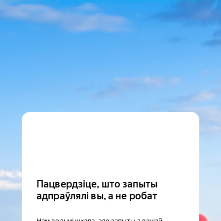
Пацвердзіце, што запыты
адпраўлялі вы, а не робат