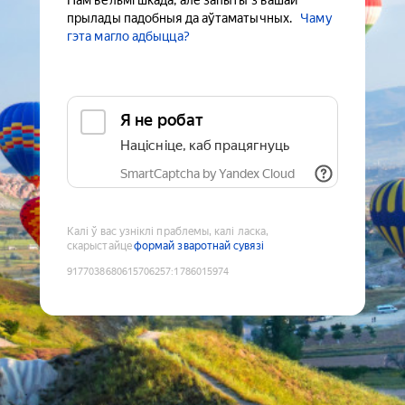
Нам вельмі шкада, але запыты з вашай
прылады падобныя да аўтаматычных.
Чаму
гэта магло адбыцца?
Я не робат
Націсніце, каб працягнуць
SmartCaptcha by Yandex Cloud
Калі ў вас узніклі праблемы, калі ласка,
скарыстайце
формай зваротнай сувязі
9177038680615706257
:
1786015974