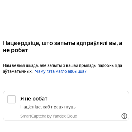
Пацвердзіце, што запыты адпраўлялі вы, а
не робат
Нам вельмі шкада, але запыты з вашай прылады падобныя да
аўтаматычных.
Чаму гэта магло адбыцца?
Я не робат
Націсніце, каб працягнуць
SmartCaptcha by Yandex Cloud