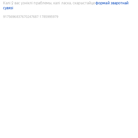
Калі ў вас узніклі праблемы, калі ласка, скарыстайце
формай зваротнай
сувязі
9175696837670247687
:
1785995979