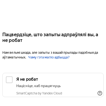
Пацвердзіце, што запыты адпраўлялі вы, а
не робат
Нам вельмі шкада, але запыты з вашай прылады падобныя да
аўтаматычных.
Чаму гэта магло адбыцца?
Я не робат
Націсніце, каб працягнуць
SmartCaptcha by Yandex Cloud