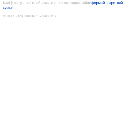
Калі ў вас узніклі праблемы, калі ласка, скарыстайце
формай зваротнай
сувязі
9178390212803082167
:
1786036113