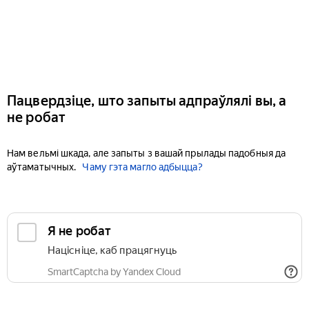
Пацвердзіце, што запыты адпраўлялі вы, а
не робат
Нам вельмі шкада, але запыты з вашай прылады падобныя да
аўтаматычных.
Чаму гэта магло адбыцца?
Я не робат
Націсніце, каб працягнуць
SmartCaptcha by Yandex Cloud