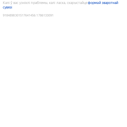
Калі ў вас узніклі праблемы, калі ласка, скарыстайце
формай зваротнай
сувязі
9184898301517641456
:
1786133091