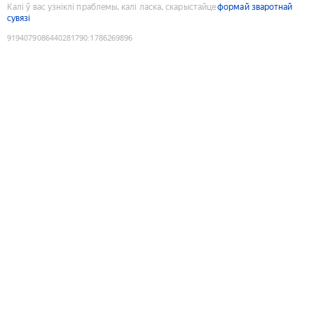
Калі ў вас узніклі праблемы, калі ласка, скарыстайце
формай зваротнай
сувязі
9194079086440281790
:
1786269896