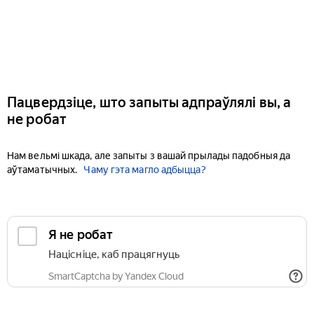
Пацвердзіце, што запыты адпраўлялі вы, а
не робат
Нам вельмі шкада, але запыты з вашай прылады падобныя да
аўтаматычных.
Чаму гэта магло адбыцца?
Я не робат
Націсніце, каб працягнуць
SmartCaptcha by Yandex Cloud