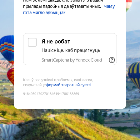
Нам вельмі шкада, але запыты з вашай
прылады падобныя да аўтаматычных.
Чаму
гэта магло адбыцца?
Я не робат
Націсніце, каб працягнуць
SmartCaptcha by Yandex Cloud
Калі ў вас узніклі праблемы, калі ласка,
скарыстайце
формай зваротнай сувязі
9184950470270184619
:
1786133869