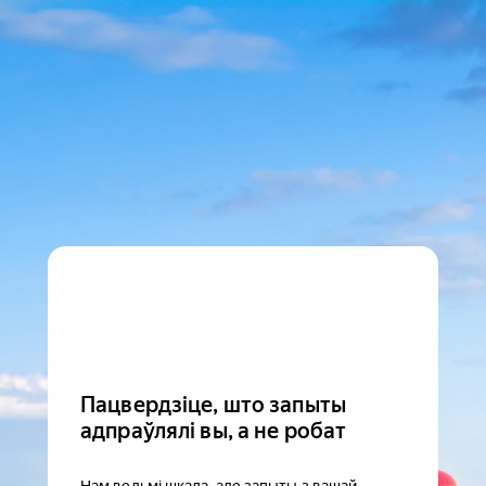
Пацвердзіце, што запыты
адпраўлялі вы, а не робат