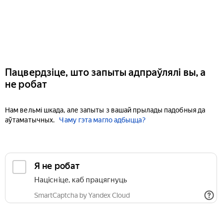
Пацвердзіце, што запыты адпраўлялі вы, а
не робат
Нам вельмі шкада, але запыты з вашай прылады падобныя да
аўтаматычных.
Чаму гэта магло адбыцца?
Я не робат
Націсніце, каб працягнуць
SmartCaptcha by Yandex Cloud