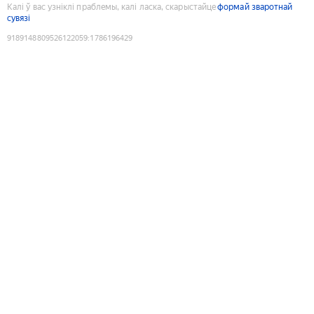
Калі ў вас узніклі праблемы, калі ласка, скарыстайце
формай зваротнай
сувязі
9189148809526122059
:
1786196429