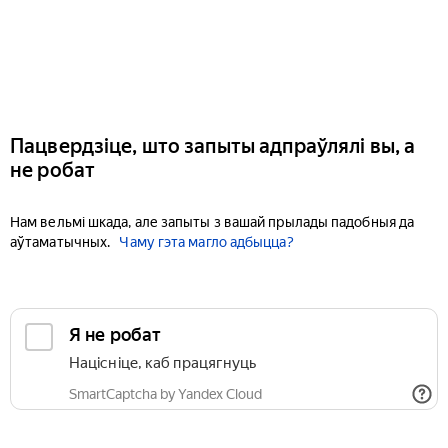
Пацвердзіце, што запыты адпраўлялі вы, а
не робат
Нам вельмі шкада, але запыты з вашай прылады падобныя да
аўтаматычных.
Чаму гэта магло адбыцца?
Я не робат
Націсніце, каб працягнуць
SmartCaptcha by Yandex Cloud