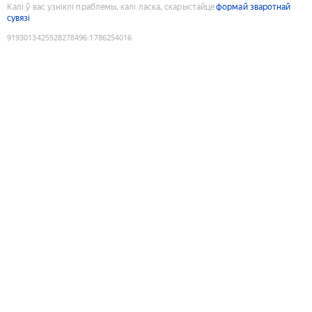
Калі ў вас узніклі праблемы, калі ласка, скарыстайце
формай зваротнай
сувязі
9193013425528278496
:
1786254016