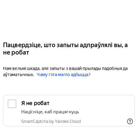
Пацвердзіце, што запыты адпраўлялі вы, а
не робат
Нам вельмі шкада, але запыты з вашай прылады падобныя да
аўтаматычных.
Чаму гэта магло адбыцца?
Я не робат
Націсніце, каб працягнуць
SmartCaptcha by Yandex Cloud