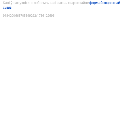
Калі ў вас узніклі праблемы, калі ласка, скарыстайце
формай зваротнай
сувязі
9184200668705899292
:
1786122696