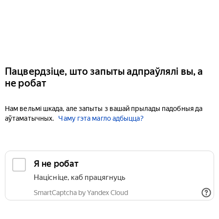
Пацвердзіце, што запыты адпраўлялі вы, а
не робат
Нам вельмі шкада, але запыты з вашай прылады падобныя да
аўтаматычных.
Чаму гэта магло адбыцца?
Я не робат
Націсніце, каб працягнуць
SmartCaptcha by Yandex Cloud