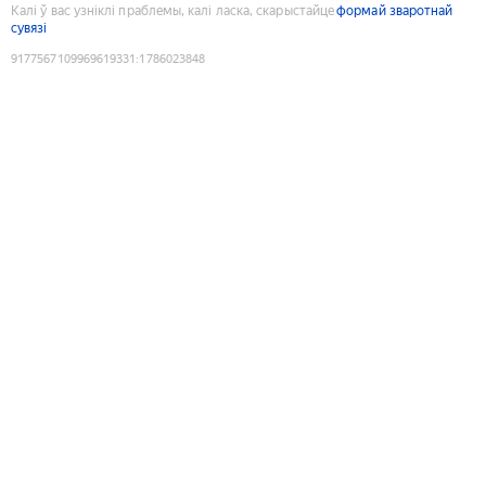
Калі ў вас узніклі праблемы, калі ласка, скарыстайце
формай зваротнай
сувязі
9177567109969619331
:
1786023848