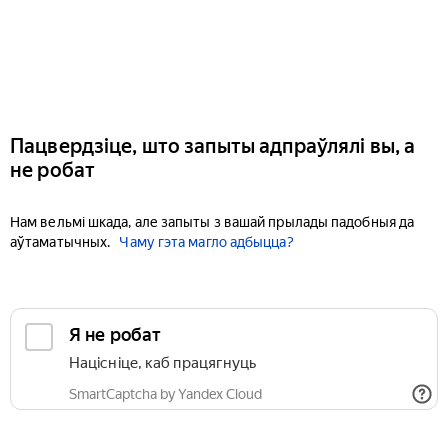
Пацвердзіце, што запыты адпраўлялі вы, а
не робат
Нам вельмі шкада, але запыты з вашай прылады падобныя да
аўтаматычных.
Чаму гэта магло адбыцца?
Я не робат
Націсніце, каб працягнуць
SmartCaptcha by Yandex Cloud