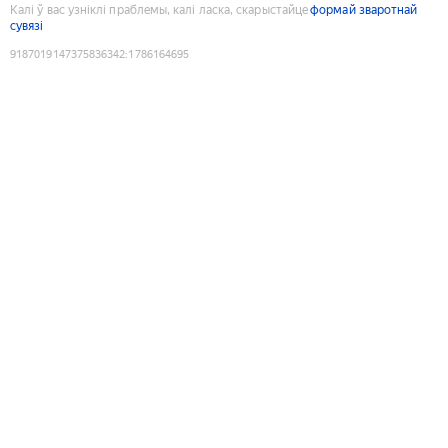
Калі ў вас узніклі праблемы, калі ласка, скарыстайце
формай зваротнай
сувязі
9187019147375836342
:
1786164695