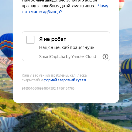
Нам вельмі шкада, але запыты з вашай
прылады падобныя да аўтаматычных.
Чаму
гэта магло адбыцца?
Я не робат
Націсніце, каб працягнуць
SmartCaptcha by Yandex Cloud
Калі ў вас узніклі праблемы, калі ласка,
скарыстайце
формай зваротнай сувязі
9185010606994807392
:
1786134765