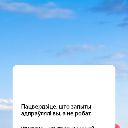
Пацвердзіце, што запыты
адпраўлялі вы, а не робат