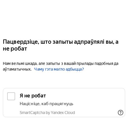
Пацвердзіце, што запыты адпраўлялі вы, а
не робат
Нам вельмі шкада, але запыты з вашай прылады падобныя да
аўтаматычных.
Чаму гэта магло адбыцца?
Я не робат
Націсніце, каб працягнуць
SmartCaptcha by Yandex Cloud