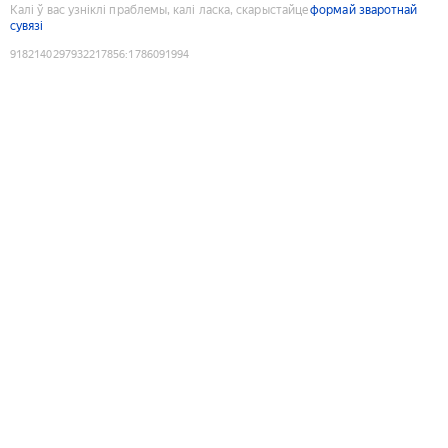
Калі ў вас узніклі праблемы, калі ласка, скарыстайце
формай зваротнай
сувязі
9182140297932217856
:
1786091994