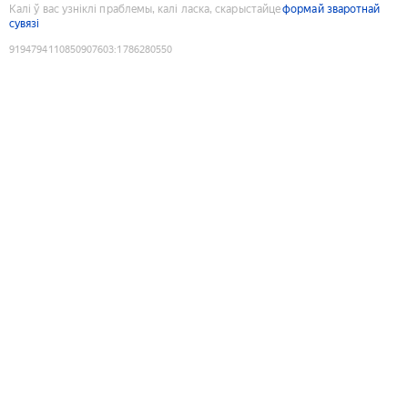
Калі ў вас узніклі праблемы, калі ласка, скарыстайце
формай зваротнай
сувязі
9194794110850907603
:
1786280550