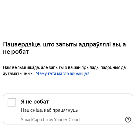
Пацвердзіце, што запыты адпраўлялі вы, а
не робат
Нам вельмі шкада, але запыты з вашай прылады падобныя да
аўтаматычных.
Чаму гэта магло адбыцца?
Я не робат
Націсніце, каб працягнуць
SmartCaptcha by Yandex Cloud