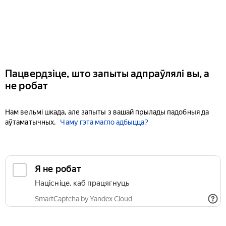
Пацвердзіце, што запыты адпраўлялі вы, а
не робат
Нам вельмі шкада, але запыты з вашай прылады падобныя да
аўтаматычных.
Чаму гэта магло адбыцца?
Я не робат
Націсніце, каб працягнуць
SmartCaptcha by Yandex Cloud