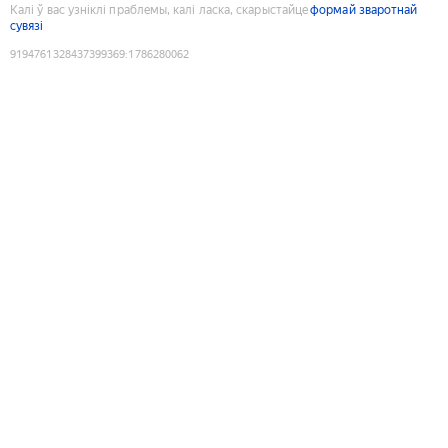
Калі ў вас узніклі праблемы, калі ласка, скарыстайце
формай зваротнай
сувязі
9194761328437399369
:
1786280062