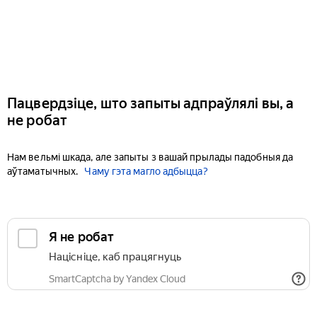
Пацвердзіце, што запыты адпраўлялі вы, а
не робат
Нам вельмі шкада, але запыты з вашай прылады падобныя да
аўтаматычных.
Чаму гэта магло адбыцца?
Я не робат
Націсніце, каб працягнуць
SmartCaptcha by Yandex Cloud