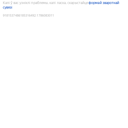
Калі ў вас узніклі праблемы, калі ласка, скарыстайце
формай зваротнай
сувязі
9181537486185316492
:
1786083011