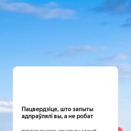
Пацвердзіце, што запыты
адпраўлялі вы, а не робат