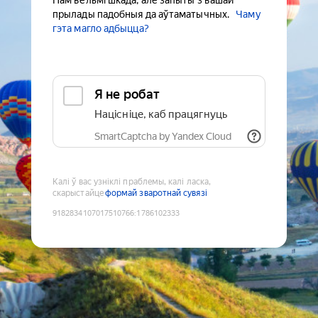
Нам вельмі шкада, але запыты з вашай
прылады падобныя да аўтаматычных.
Чаму
гэта магло адбыцца?
Я не робат
Націсніце, каб працягнуць
SmartCaptcha by Yandex Cloud
Калі ў вас узніклі праблемы, калі ласка,
скарыстайце
формай зваротнай сувязі
9182834107017510766
:
1786102333