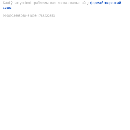
Калі ў вас узніклі праблемы, калі ласка, скарыстайце
формай зваротнай
сувязі
9190908695260461693
:
1786222653