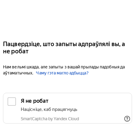
Пацвердзіце, што запыты адпраўлялі вы, а
не робат
Нам вельмі шкада, але запыты з вашай прылады падобныя да
аўтаматычных.
Чаму гэта магло адбыцца?
Я не робат
Націсніце, каб працягнуць
SmartCaptcha by Yandex Cloud