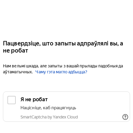
Пацвердзіце, што запыты адпраўлялі вы, а
не робат
Нам вельмі шкада, але запыты з вашай прылады падобныя да
аўтаматычных.
Чаму гэта магло адбыцца?
Я не робат
Націсніце, каб працягнуць
SmartCaptcha by Yandex Cloud