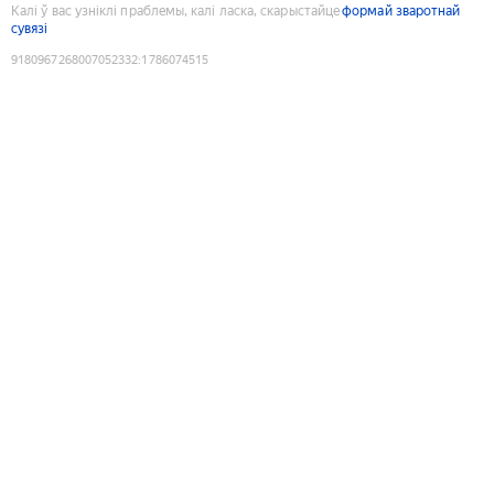
Калі ў вас узніклі праблемы, калі ласка, скарыстайце
формай зваротнай
сувязі
9180967268007052332
:
1786074515