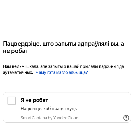
Пацвердзіце, што запыты адпраўлялі вы, а
не робат
Нам вельмі шкада, але запыты з вашай прылады падобныя да
аўтаматычных.
Чаму гэта магло адбыцца?
Я не робат
Націсніце, каб працягнуць
SmartCaptcha by Yandex Cloud