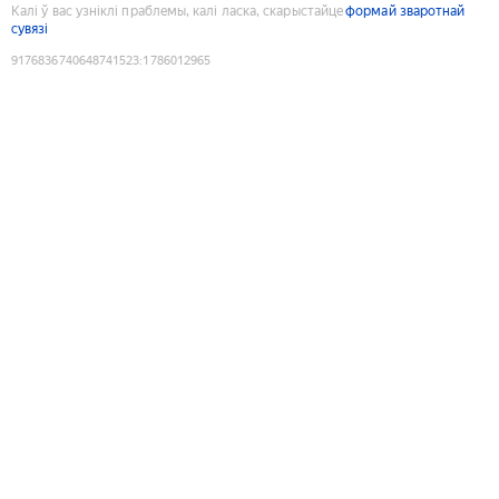
Калі ў вас узніклі праблемы, калі ласка, скарыстайце
формай зваротнай
сувязі
9176836740648741523
:
1786012965