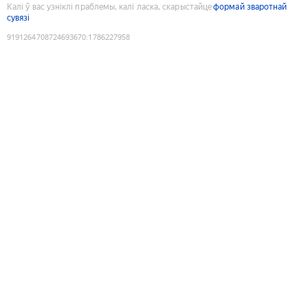
Калі ў вас узніклі праблемы, калі ласка, скарыстайце
формай зваротнай
сувязі
9191264708724693670
:
1786227958