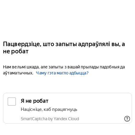
Пацвердзіце, што запыты адпраўлялі вы, а
не робат
Нам вельмі шкада, але запыты з вашай прылады падобныя да
аўтаматычных.
Чаму гэта магло адбыцца?
Я не робат
Націсніце, каб працягнуць
SmartCaptcha by Yandex Cloud