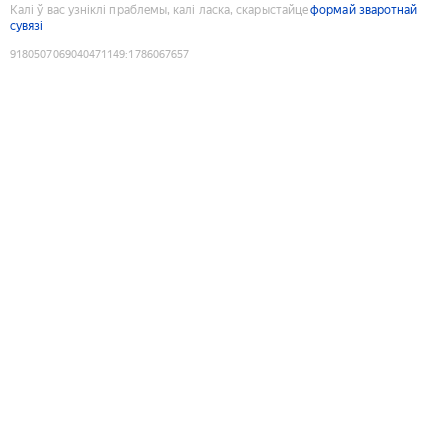
Калі ў вас узніклі праблемы, калі ласка, скарыстайце
формай зваротнай
сувязі
9180507069040471149
:
1786067657