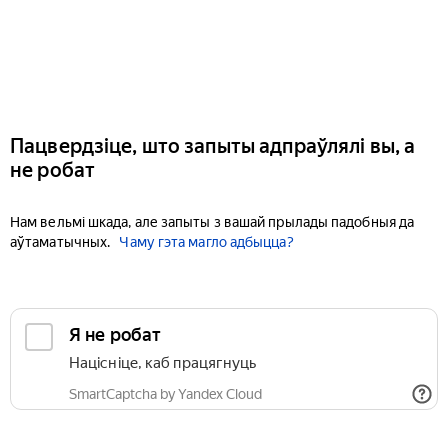
Пацвердзіце, што запыты адпраўлялі вы, а
не робат
Нам вельмі шкада, але запыты з вашай прылады падобныя да
аўтаматычных.
Чаму гэта магло адбыцца?
Я не робат
Націсніце, каб працягнуць
SmartCaptcha by Yandex Cloud