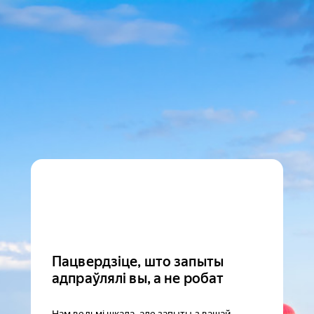
Пацвердзіце, што запыты
адпраўлялі вы, а не робат