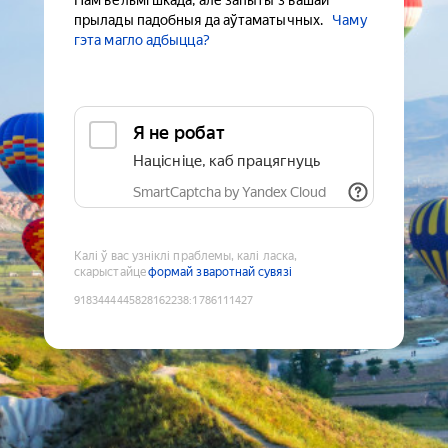
Нам вельмі шкада, але запыты з вашай
прылады падобныя да аўтаматычных.
Чаму
гэта магло адбыцца?
Я не робат
Націсніце, каб працягнуць
SmartCaptcha by Yandex Cloud
Калі ў вас узніклі праблемы, калі ласка,
скарыстайце
формай зваротнай сувязі
9183444445828162238
:
1786111427