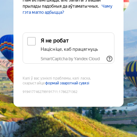
Нам вельмі шкада, але запыты з вашай
прылады падобныя да аўтаматычных.
Чаму
гэта магло адбыцца?
Я не робат
Націсніце, каб працягнуць
SmartCaptcha by Yandex Cloud
Калі ў вас узніклі праблемы, калі ласка,
скарыстайце
формай зваротнай сувязі
9194177462799191711
:
1786271362