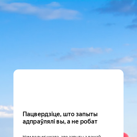
Пацвердзіце, што запыты
адпраўлялі вы, а не робат