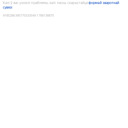
Калі ў вас узніклі праблемы, калі ласка, скарыстайце
формай зваротнай
сувязі
9185286395770333549
:
1786138875