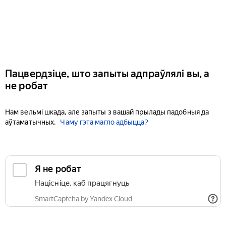
Пацвердзіце, што запыты адпраўлялі вы, а
не робат
Нам вельмі шкада, але запыты з вашай прылады падобныя да
аўтаматычных.
Чаму гэта магло адбыцца?
Я не робат
Націсніце, каб працягнуць
SmartCaptcha by Yandex Cloud